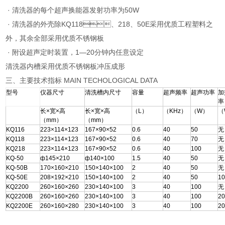
· 清洗器的每个超声换能器发射功率为50W
· 清洗器的外壳除KQ118、218、50E采用优质工程塑料之
外，其余全部采用优质不锈钢板
· 附设超声定时装置，1—20分钟内任意设定
清洗器内槽采用优质不锈钢板冲压成形
三、主要技术指标 MAIN TECHOLOGICAL DATA
型号
仪器尺寸
清洗槽内尺寸
容量
超声频率
超声功率
加
率
长×宽×高
长×宽×高
（L）
（KHz）
（W）
（
（mm）
（mm）
KQ116
223×114×123
167×90×52
0.6
40
50
无
KQ118
223×114×123
167×90×52
0.6
40
70
无
KQ218
223×114×123
167×90×52
0.6
40
100
无
KQ-50
ф145×210
ф140×100
1.5
40
50
无
KQ-50B
170×160×210
150×140×100
2
40
50
无
KQ-50E
208×192×210
150×140×100
2
40
50
1
KQ2200
260×160×260
230×140×100
3
40
100
无
KQ2200B
260×160×260
230×140×100
3
40
100
2
KQ2200E
260×160×280
230×140×100
3
40
100
2