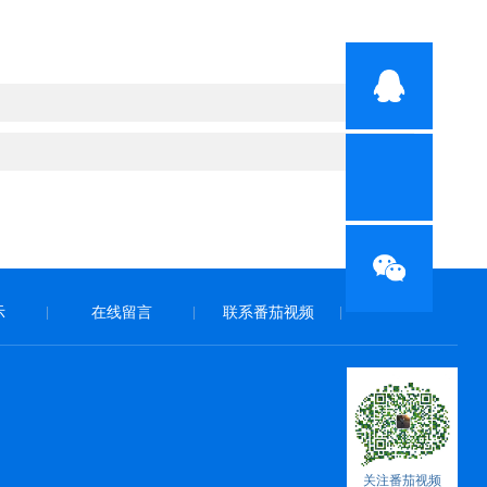
示
在线留言
联系番茄视频
|
|
|
关注番茄视频