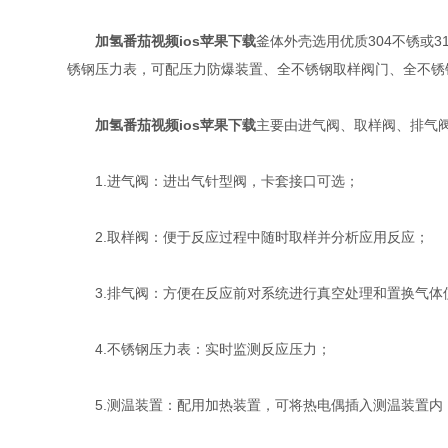
加氢番茄视频ios苹果下载
釜体外壳选用优质304不锈或316L
锈钢压力表，可配压力防爆装置、全不锈钢取样阀门、全
加氢番茄视频ios苹果下载
主要由进气阀、取样阀、排气阀
1.进气阀：进出气针型阀，卡套接口可选；
2.取样阀：便于反应过程中随时取样并分析应用反应；
3.排气阀：方便在反应前对系统进行真空处理和置换气体使用
4.不锈钢压力表：实时监测反应压力；
5.测温装置：配用加热装置，可将热电偶插入测温装置内，深